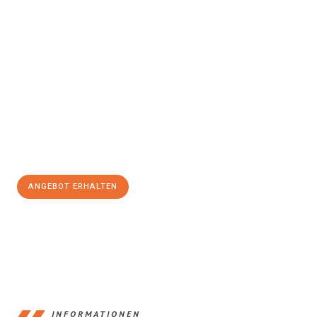
Erleben Sie mit Umzugsmeister Klein Ludwigshafen am Rhein, wie
einfach und stressfrei Ihr Umzug Ludwigshafen am Rhein
Moskau
sein kann. Unser Expertenteam steht bereit, um Ihnen
einen reibungslosen Übergang in Ihr neues Zuhause zu
garantieren.
Jetzt
unverbindliches Angebot
erhalten &
100€ sparen:
ANGEBOT ERHALTEN
+4915792653362
INFORMATIONEN