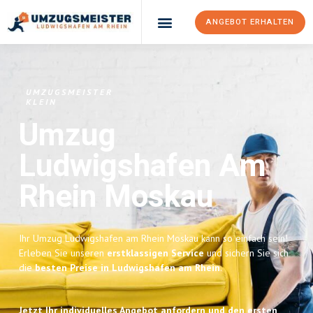
ANGEBOT ERHALTEN
UMZUGSMEISTER
KLEIN
Umzug
Ludwigshafen Am
Rhein
Moskau
Ihr Umzug Ludwigshafen am Rhein Moskau kann so einfach sein!
Erleben Sie unseren
erstklassigen Service
und sichern Sie sich
die
besten Preise in Ludwigshafen am Rhein
.
Jetzt Ihr individuelles Angebot anfordern und den ersten