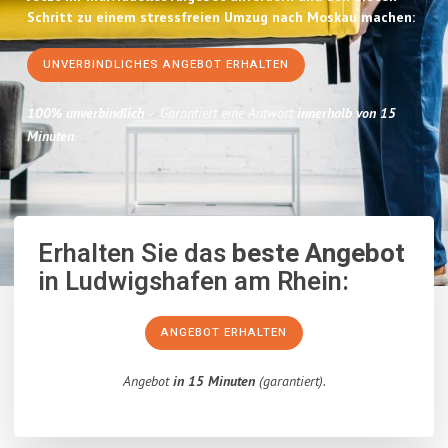
Schritt zu einem stressfreien Umzug nach Moskau machen:
UNVERBINDLICHES ANGEBOT ERHALTEN
100% unverbindlich
– Garantiert eine Antwort
innerhalb von 15
Minuten
.
Erhalten Sie das
beste Angebot
in Ludwigshafen am Rhein:
ANGEBOT ERHALTEN
Angebot
in 15 Minuten
(garantiert).