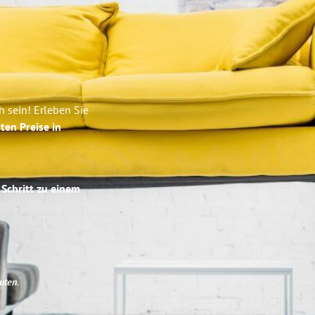
 sein! Erleben Sie
ten Preise in
 Schritt zu einem
uten
.