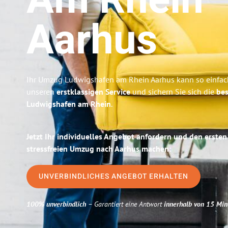
Am Rhein
Aarhus
Ihr Umzug Ludwigshafen am Rhein Aarhus kann so einfach
unseren
erstklassigen Service
und sichern Sie sich die
bes
Ludwigshafen am Rhein
.
Jetzt Ihr individuelles Angebot anfordern und den ersten
stressfreien Umzug nach Aarhus machen:
UNVERBINDLICHES ANGEBOT ERHALTEN
100% unverbindlich
– Garantiert eine Antwort
innerhalb von 15 Min