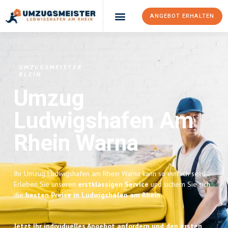
ANGEBOT ERHALTEN
UMZUGSMEISTER
KLEIN
Umzug
Ludwigshafen Am
Rhein
Warna
Ihr Umzug Ludwigshafen am Rhein Warna kann so einfach sein!
Erleben Sie unseren
erstklassigen Service
und sichern Sie sich
die
besten Preise in Ludwigshafen am Rhein
.
Jetzt Ihr individuelles Angebot anfordern und den ersten