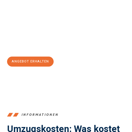
Erleben Sie mit Umzugsmeister Klein Ludwigshafen am Rhein, wie
einfach und stressfrei Ihr Umzug Ludwigshafen am Rhein
Warna
sein kann. Unser Expertenteam steht bereit, um Ihnen einen
reibungslosen Übergang in Ihr neues Zuhause zu garantieren.
Jetzt
unverbindliches Angebot
erhalten &
100€ sparen:
ANGEBOT ERHALTEN
+4915792653362
INFORMATIONEN
Umzugskosten: Was kostet