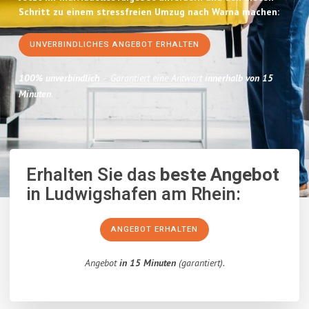
Schritt zu einem stressfreien Umzug nach Warna machen:
UNVERBINDLICHES ANGEBOT ERHALTEN
100% unverbindlich
– Garantiert eine Antwort
innerhalb von 15
Minuten
.
Erhalten Sie das
beste Angebot
in Ludwigshafen am Rhein:
ANGEBOT ERHALTEN
Angebot
in 15 Minuten
(garantiert).