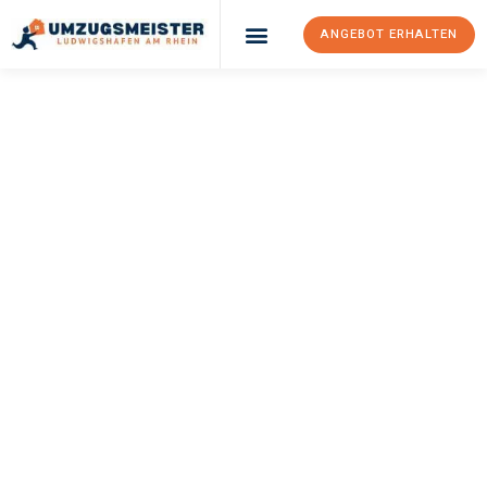
ANGEBOT ERHALTEN
UMZUGSMEISTER
KLEIN
Umzug
Ludwigshafen Am
Rhein
Schumen
Ihr Umzug Ludwigshafen am Rhein Schumen kann so einfach sein!
Erleben Sie unseren
erstklassigen Service
und sichern Sie sich
die
besten Preise in Ludwigshafen am Rhein
.
Jetzt Ihr individuelles Angebot anfordern und den ersten