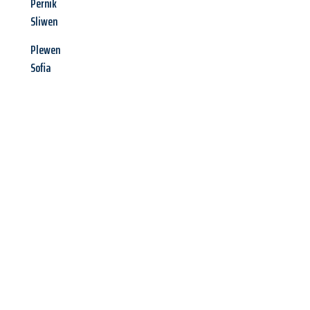
Pernik
Sliwen
Plewen
Sofia
Jetzt anfragen &
Angebot
mit Best-Preis
erhalten!
Schicken Sie uns jetzt Ihre unverbindliche Anfrage und sichern
Sie sich Ihr
individuelles Umzugsangebot für Ihr Anliegen in
Ludwigshafen am Rhein
zum Best-Preis! Nutzen Sie die
Gelegenheit für einen
stressfreien Umzug
mit maximalem
Komfort: