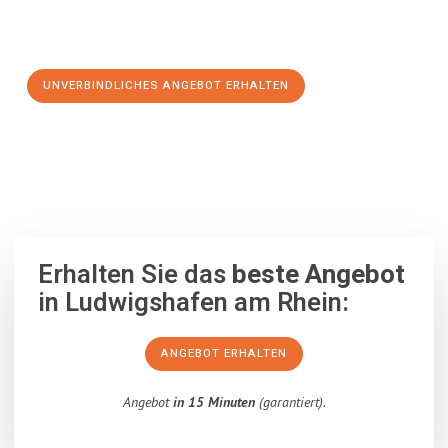
Schritt zu einem stressfreien Umzug nach Schumen
machen:
UNVERBINDLICHES ANGEBOT ERHALTEN
100% unverbindlich
– Garantiert eine Antwort
innerhalb von 15
Minuten
.
Erhalten Sie das
beste Angebot
in Ludwigshafen am Rhein:
ANGEBOT ERHALTEN
Angebot
in 15 Minuten
(garantiert).