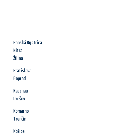
Banská Bystrica
Nitra
Žilina
Bratislava
Poprad
Kaschau
Prešov
Komárno
Trenčín
Košice