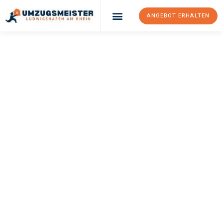
ANGEBOT ERHALTEN
UMZUGSMEISTER
KLEIN
Umzug
Ludwigshafen Am
Rhein
Prešov
Ihr Umzug Ludwigshafen am Rhein Prešov kann so einfach sein!
Erleben Sie unseren
erstklassigen Service
und sichern Sie sich
die
besten Preise in Ludwigshafen am Rhein
.
Jetzt Ihr individuelles Angebot anfordern und den ersten