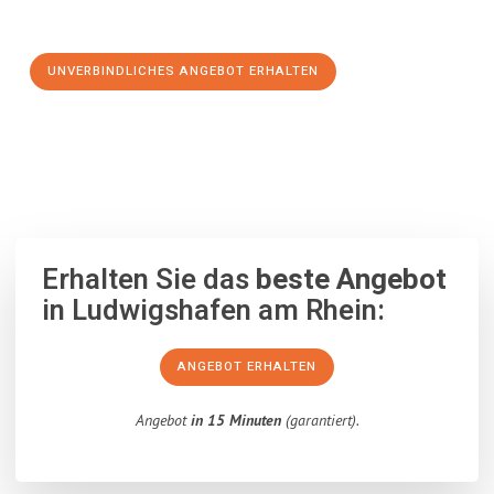
Schritt zu einem stressfreien Umzug nach Prešov machen:
UNVERBINDLICHES ANGEBOT ERHALTEN
100% unverbindlich
– Garantiert eine Antwort
innerhalb von 15
Minuten
.
Erhalten Sie das
beste Angebot
in Ludwigshafen am Rhein:
ANGEBOT ERHALTEN
Angebot
in 15 Minuten
(garantiert).