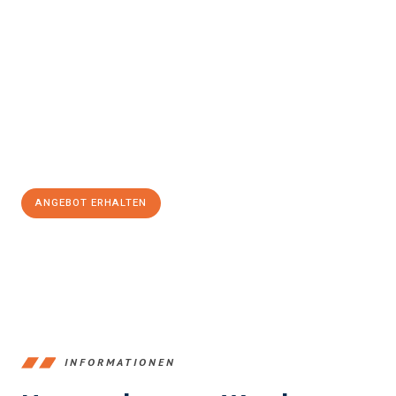
Erleben Sie mit Umzugsmeister Klein Ludwigshafen am Rhein, wie
einfach und stressfrei Ihr Umzug Ludwigshafen am Rhein
Prešov
sein kann. Unser Expertenteam steht bereit, um Ihnen
einen reibungslosen Übergang in Ihr neues Zuhause zu
garantieren.
Jetzt
unverbindliches Angebot
erhalten &
100€ sparen:
ANGEBOT ERHALTEN
+4915792653362
INFORMATIONEN