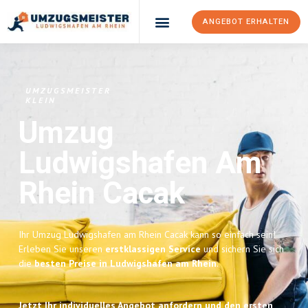
ANGEBOT ERHALTEN
UMZUGSMEISTER
KLEIN
Umzug
Ludwigshafen Am
Rhein
Cacak
Ihr Umzug Ludwigshafen am Rhein Cacak kann so einfach sein!
Erleben Sie unseren
erstklassigen Service
und sichern Sie sich
die
besten Preise in Ludwigshafen am Rhein
.
Jetzt Ihr individuelles Angebot anfordern und den ersten