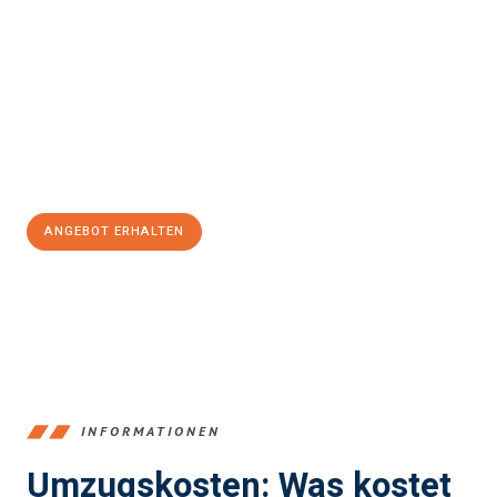
Erleben Sie mit Umzugsmeister Klein Ludwigshafen am Rhein, wie
einfach und stressfrei Ihr Umzug Ludwigshafen am Rhein
Cacak
sein kann. Unser Expertenteam steht bereit, um Ihnen einen
reibungslosen Übergang in Ihr neues Zuhause zu garantieren.
Jetzt
unverbindliches Angebot
erhalten &
100€ sparen:
ANGEBOT ERHALTEN
+4915792653362
INFORMATIONEN
Umzugskosten: Was kostet