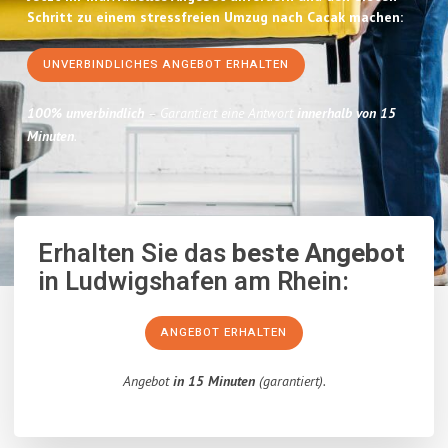
Schritt zu einem stressfreien Umzug nach Cacak machen:
UNVERBINDLICHES ANGEBOT ERHALTEN
100% unverbindlich
– Garantiert eine Antwort
innerhalb von 15
Minuten
.
Erhalten Sie das
beste Angebot
in Ludwigshafen am Rhein:
ANGEBOT ERHALTEN
Angebot
in 15 Minuten
(garantiert).