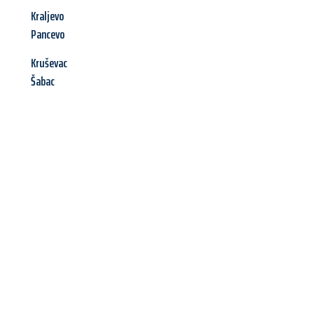
Kraljevo
Pancevo
Kruševac
Šabac
Jetzt anfragen &
Angebot
mit Best-Preis
erhalten!
Schicken Sie uns jetzt Ihre unverbindliche Anfrage und sichern
Sie sich Ihr
individuelles Umzugsangebot für Ihr Anliegen in
Ludwigshafen am Rhein
zum Best-Preis! Nutzen Sie die
Gelegenheit für einen
stressfreien Umzug
mit maximalem
Komfort: