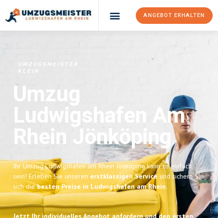
ANGEBOT ERHALTEN
UMZUGSMEISTER
KLEIN
Umzug
Ludwigshafen Am
Rhein
Jönköping
Ihr Umzug Ludwigshafen am Rhein Jönköping kann so einfach
sein! Erleben Sie unseren
erstklassigen Service
und sichern Sie
sich die
besten Preise in Ludwigshafen am Rhein
.
Jetzt Ihr individuelles Angebot anfordern und den ersten