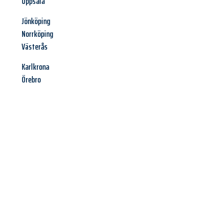
Uppsala
Jönköping
Norrköping
Västerås
Karlkrona
Örebro
Jetzt anfragen &
Angebot
mit Best-Preis
erhalten!
Schicken Sie uns jetzt Ihre unverbindliche Anfrage und sichern
Sie sich Ihr
individuelles Umzugsangebot für Ihr Anliegen in
Ludwigshafen am Rhein
zum Best-Preis! Nutzen Sie die