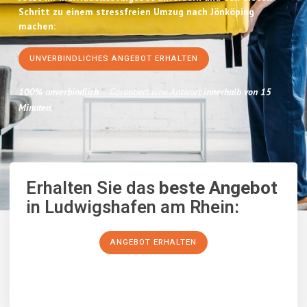
Schritt zu einem stressfreien Umzug nach Jönköping
machen:
UNVERBINDLICHES ANGEBOT ERHALTEN
100% unverbindlich
– Garantiert eine Antwort
innerhalb von 15
Minuten
.
Erhalten Sie das
beste Angebot
in Ludwigshafen am Rhein:
ANGEBOT ERHALTEN