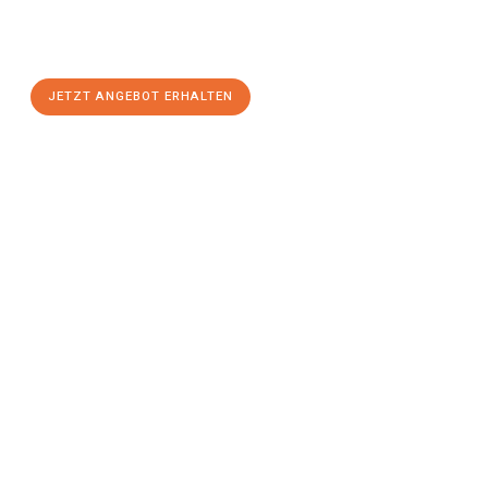
Gelegenheit für einen
stressfreien Umzug
mit maximalem
Komfort:
JETZT ANGEBOT ERHALTEN