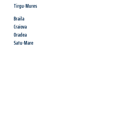
Tirgu-Mures
Braila
Craiova
Oradea
Satu-Mare
Jetzt anfragen &
Angebot
mit Best-Preis
erhalten!
Schicken Sie uns jetzt Ihre unverbindliche Anfrage und sichern
Sie sich Ihr
individuelles Umzugsangebot für Ihr Anliegen in
Ludwigshafen am Rhein
zum Best-Preis! Nutzen Sie die
Gelegenheit für einen
stressfreien Umzug
mit maximalem