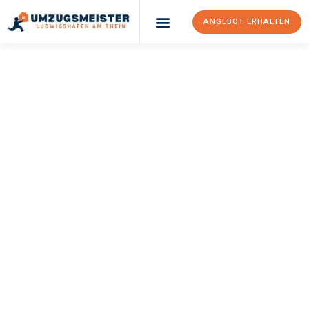
ANGEBOT ERHALTEN
UMZUGSMEISTER
KLEIN
Umzug
Ludwigshafen Am
Rhein
Drobeta Turnu-
Severin
Ihr Umzug Ludwigshafen am Rhein Drobeta Turnu-Severin kann