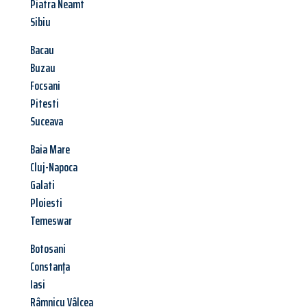
Piatra Neamt
Sibiu
Bacau
Buzau
Focsani
Pitesti
Suceava
Baia Mare
Cluj-Napoca
Galati
Ploiesti
Temeswar
Botosani
Constanța
Iasi
Râmnicu Vâlcea