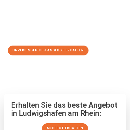
so einfach sein! Erleben Sie unseren
erstklassigen Service
und
sichern Sie sich die
besten Preise in Ludwigshafen am Rhein
.
Jetzt Ihr individuelles Angebot anfordern und den ersten
Schritt zu einem stressfreien Umzug nach Drobeta Turnu-
Severin machen:
UNVERBINDLICHES ANGEBOT ERHALTEN
100% unverbindlich
– Garantiert eine Antwort
innerhalb von 15
Minuten
.
Erhalten Sie das
beste Angebot
in Ludwigshafen am Rhein:
ANGEBOT ERHALTEN