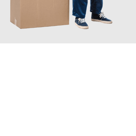
JETZT ANFRAGEN
Erleben Sie mit Umzugsmeister Klein Ludwigshafen am Rhein, wie
einfach und stressfrei Ihr Umzug Ludwigshafen am Rhein
Drobeta Turnu-Severin
sein kann. Unser Expertenteam steht
bereit, um Ihnen einen reibungslosen Übergang in Ihr neues
Zuhause zu garantieren.