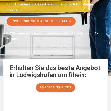
Schritt zu einem stressfreien Umzug nach Dudelange
machen:
UNVERBINDLICHES ANGEBOT ERHALTEN
100% unverbindlich
– Garantiert eine Antwort
innerhalb von 15
Minuten
.
Erhalten Sie das
beste Angebot
in Ludwigshafen am Rhein:
ANGEBOT ERHALTEN