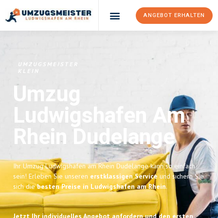
ANGEBOT ERHALTEN
UMZUGSMEISTER
KLEIN
Umzug
Ludwigshafen Am
Rhein
Dudelange
Ihr Umzug Ludwigshafen am Rhein Dudelange kann so einfach
sein! Erleben Sie unseren
erstklassigen Service
und sichern Sie
sich die
besten Preise in Ludwigshafen am Rhein
.
Jetzt Ihr individuelles Angebot anfordern und den ersten